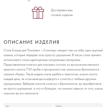
Доставляем вам
готовое изделие
ОПИСАНИЕ ИЗДЕЛИЯ
Стиль Кольца для Помолвки - «Солитер» говорит сам за себя, один крупный
камень, который передает всю красоту украшения. В таком стиле принято
использовать только драгоценные натуральные материалы.
Представленное колечко для помолвки состоит из высококачественного
красного золота 750 пробы и прозрачного как капля росы бриллианта в
огранке «Ашер». Такая модель очень удобна и практична, можно носить
каждый день, не испытывая дискомфорта и сочетать с любыми другими
украшениями. Выбирая золотое колечко с бриллиантом, вы приобретаете
не просто украшение, а что-то большее, что именно зависит от того, каким
смыслом вы его наполните.