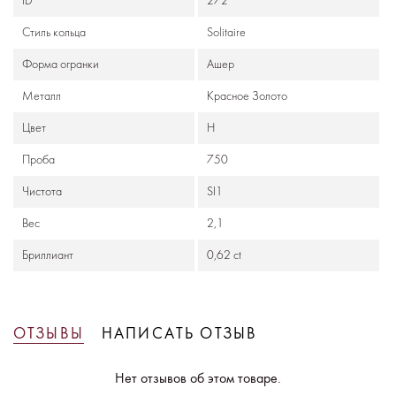
ID
272
Стиль кольца
Solitaire
Формa огранки
Ашер
Металл
Красное Золото
Цвет
H
Проба
750
Чистота
SI1
Вес
2,1
Бриллиант
0,62 ct
ОТЗЫВЫ
НАПИСАТЬ ОТЗЫВ
Нет отзывов об этом товаре.