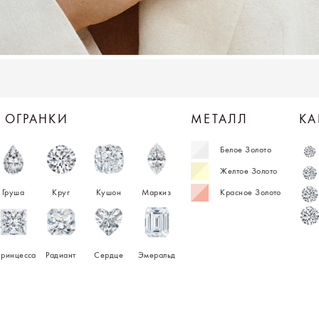
 ОГРАНКИ
МЕТАЛЛ
КА
Белое Золото
Желтое Золото
Груша
Круг
Кушон
Маркиз
Красное Золото
ринцесса
Радиант
Сердце
Эмеральд