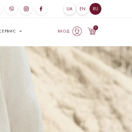
UA
EN
RU
0
СЕРВИС
ВХОД