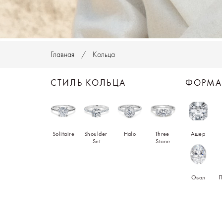
Главная
Кольца
СТИЛЬ КОЛЬЦА
ФОРМA
Solitaire
Shoulder 
Halo
Three 
Ашер
Set
Stone
Овал
П