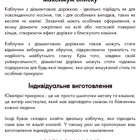
Каблучки з діамантовою доріжкою - ідеально підійдуть як для
повсякденного носіння, так і для особливих випадків, таких як
весілля чи ювілеї. Зазвичай мають особливе оформлення, в
якому діаманти закріплені на всій або частковій поверхні
кільця, створюючи ефект доріжки з блискучого каміння.
Каблучки з діамантовою доріжкою також можуть стати
відмінним вибором для обручок, підкреслюючи тривалість та
надійність майбутнього союзу. Крім того, завдяки своїй
універсальності, діамантові доріжки можуть стати чудовим
подарунком для будь-якої людини, яка цінує вишуканий стиль та
особливі прикраси.
Індивідуальне виготовлення
Ювелірні прикраси - це не просто шматочки металу та каміння,
це витвір мистецтва, який має відповідати смакам та бажанням
кожної людини.
Іноді буває складно знайти ідеальну каблучку, яка підходить
саме вам чи вашій коханій. У такому разі ми пропонуємо вам
виготовлення індивідуальної прикраси на замовлення.