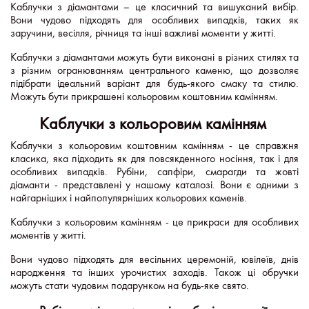
Каблучки з діамантами – це класичний та вишуканий вибір.
Вони чудово підходять для особливих випадків, таких як
заручини, весілля, річниця та інші важливі моменти у житті.
Каблучки з діамантами можуть бути виконані в різних стилях та
з різним огранюванням центрального каменю, що дозволяє
підібрати ідеальний варіант для будь-якого смаку та стилю.
Можуть бути прикрашені кольоровим коштовним камінням.
Каблучки з кольоровим камінням
Каблучки з кольоровим коштовним камінням - це справжня
класика, яка підходить як для повсякденного носіння, так і для
особливих випадків. Рубіни, сапфіри, смарагди та жовті
діаманти - представлені у нашому каталозі. Вони є одними з
найгарніших і найпопулярніших кольорових каменів.
Каблучки з кольоровим камінням - це прикраси для особливих
моментів у житті.
Вони чудово підходять для весільних церемоній, ювілеїв, днів
народження та інших урочистих заходів. Також ці обручки
можуть стати чудовим подарунком на будь-яке свято.