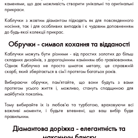
каменями, що дає можливість створити унікальні та оригінальні
прикраси.
Каблучки з жовтим діамантом підходять як для повсякденного
носіння, так і для особливих випадків і є чудовим доповненням
до будь-якої колекції прикрас.
Обручки - символ кохання та відданості
Каблучки можуть бути різними - від простих золотих до більш
складних дизайнів, з дорогоцінним камінням або гравіюванням.
Однак Каблучка не просто шматок металу, це справжній
скарб, який зберігається в сім'ї протягом багатьох років.
Вибираючи обручки, пам'ятайте, що вони будуть з вами
протягом усього життя і, можливо, стануть спадщиною для
майбутніх поколінь.
Тому вибирайте їх із любов'ю та турботою, враховуючи всі
важливі моменти, і будьте впевнені, що ваш вибір буде
правильним.
Діамантова доріжка - елегантність та
максимум блиску