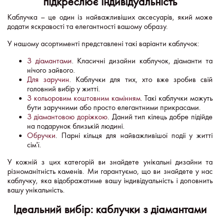
підкреслює індивідуальність
Каблучка – це один із найважливіших аксесуарів, який може
додати яскравості та елегантності вашому образу.
У нашому асортименті представлені такі варіанти каблучок:
З діамантами
. Класичні дизайни каблучок, діаманти та
нічого зайвого.
Для заручин
. Каблучки для тих, хто вже зробив свій
головний вибір у житті.
З кольоровим коштовним камінням
. Такі каблучки можуть
бути заручними або просто елегантними прикрасами.
З діамантовою доріжкою
. Даний тип кілець добре підійде
на подарунок близькій людині.
Обручки
. Парні кільця для найважливішої події у житті
сім'ї.
У кожній з цих категорій ви знайдете унікальні дизайни та
різноманітність каменів. Ми гарантуємо, що ви знайдете у нас
каблучку, яка відображатиме вашу індивідуальність і доповнить
вашу унікальність.
Ідеальний вибір: каблучки з діамантами