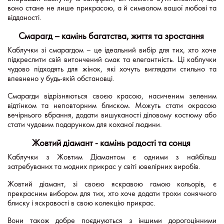
воно стане не лише прикрасою, а й символом вашої любові та
відданості.
Смарагд – камінь багатства, життя та зростання
Каблучки зі смарагдом – це ідеальний вибір для тих, хто хоче
підкреслити свій витончений смак та елегантність. Ці каблучки
чудово підходять для жінок, які хочуть виглядати стильно та
впевнено у будь-якій обстановці.
Смарагди відрізняються своєю красою, насиченим зеленим
відтінком та неповторним блиском. Можуть стати окрасою
вечірнього вбрання, додати вишуканості діловому костюму або
стати чудовим подарунком для коханої людини.
Жовтий діамант - камінь радості та сонця
Каблучки з Жовтим Діамантом є одними з найбільш
затребуваних та модних прикрас у світі ювелірних виробів.
Жовтий діамант, зі своєю яскравою гамою кольорів, є
прекрасним вибором для тих, хто хоче додати трохи сонячного
блиску і яскравості в свою колекцію прикрас.
Вони також добре поєднуються з іншими дорогоцінними