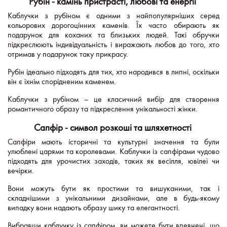
Рубін - камінь пристрасті, любові та енергії
Каблучки з рубіном є одними з найпопулярніших серед
кольорових дорогоцінних каменів. Їх часто обирають як
подарунок для коханих та близьких людей. Такі обручки
підкреслюють індивідуальність і виражають любов до того, хто
отримав у подарунок таку прикрасу.
Рубін ідеально підходять для тих, хто народився в липні, оскільки
він є їхнім спорідненим каменем.
Каблучки з рубіном – це класичний вибір для створення
романтичного образу та підкреслення унікальності жінки.
Сапфір - символ розкоші та шляхетності
Сапфіри мають історичні та культурні значення та були
улюблені царями та королевами. Каблучки із сапфірами чудово
підходять для урочистих заходів, таких як весілля, ювілеї чи
вечірки.
Вони можуть бути як простими та вишуканими, так і
складнішими з унікальними дизайнами, але в будь-якому
випадку вони надають образу шику та елегантності.
Вибравши каблучку із сапфіром, ви можете бути впевнені, що