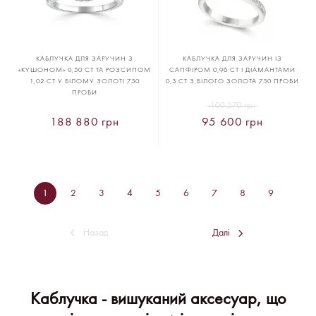
КАБЛУЧКА ДЛЯ ЗАРУЧИН З
КАБЛУЧКА ДЛЯ ЗАРУЧИН ІЗ
«КУШОНОМ» 0,50 CT ТА РОЗСИПОМ
САПФІРОМ 0,96 CT І ДІАМАНТАМИ
1,02 CT У БІЛОМУ ЗОЛОТІ 750
0,3 CT З БІЛОГО ЗОЛОТА 750 ПРОБИ
ПРОБИ
100 570 грн
188 880 грн
95 600 грн
1
2
3
4
5
6
7
8
9
Назад
Далі
Каблучка - вишуканий аксесуар, що