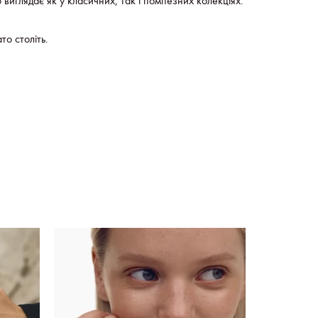
 виглядає як у класичних, так і помпезних колекціях.
то століть.