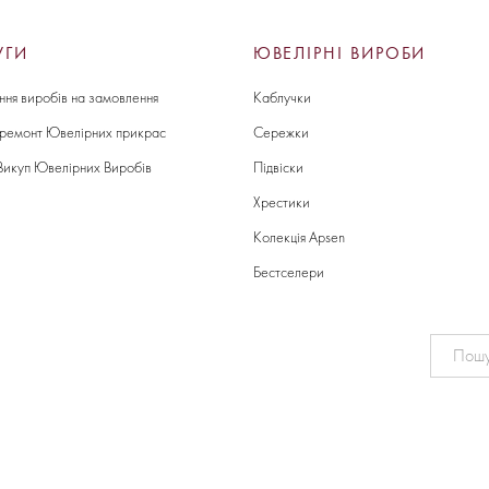
УГИ
ЮВЕЛІРНІ ВИРОБИ
ння виробів на замовлення
Каблучки
 ремонт Ювелірних прикрас
Сережки
Викуп Ювелірних Виробів
Підвіски
Хрестики
Колекція Apsen
Бестселери