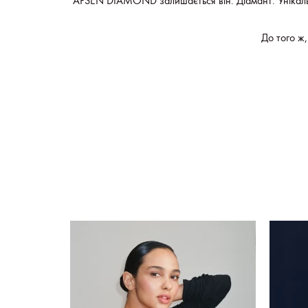
APSEN DIAMOND залишається він. Діамант. Унікальний 
До того ж,