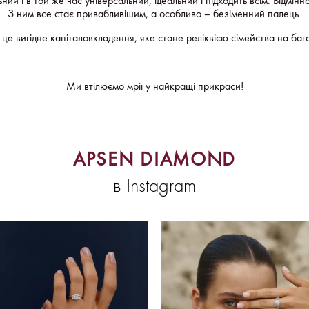
і в той же час універсальний, ідеальний і підходить всім. Відмінно
З ним все стає привабливішим, а особливо – безіменний палець.
 це вигідне капіталовкладення, яке стане реліквією сімейства на бага
Ми втілюємо мрії у найкращі прикраси!
APSEN DIAMOND
в Instagram