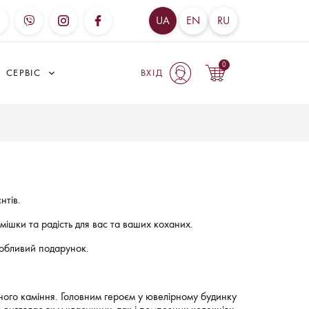
UA
EN
RU
0
СЕРВІС
ВХІД
нтів.
мішки та радість для вас та ваших коханих.
собливий подарунок.
нного каміння. Головним героєм у ювелірному будинку