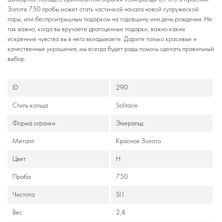
Золоте 750 пробы может стать частичкой начала новой супружеской
пары, или беспроигрышным подарком на годовщину или день рождения. Не
так важно, когда вы вручаете драгоценные подарки, важно какие
искренние чувства вы в него вкладываете. Дарите только красивые и
качественные украшения, мы всегда будет рады помочь сделать правильный
выбор.
ID
290
Стиль кольца
Solitaire
Формa огранки
Эмеральд
Металл
Красное Золото
Цвет
H
Проба
750
Чистота
SI1
Вес
2,4