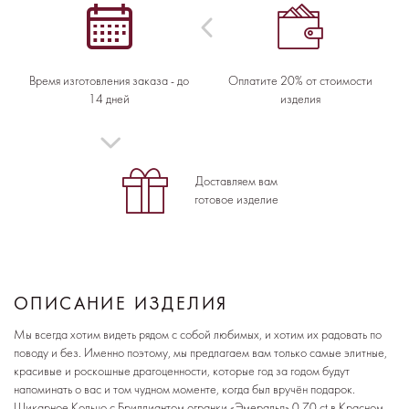
Время изготовления заказа - до
Оплатите 20% от стоимости
14 дней
изделия
Доставляем вам
готовое изделие
ОПИСАНИЕ ИЗДЕЛИЯ
Мы всегда хотим видеть рядом с собой любимых, и хотим их радовать по
поводу и без. Именно поэтому, мы предлагаем вам только самые элитные,
красивые и роскошные драгоценности, которые год за годом будут
напоминать о вас и том чудном моменте, когда был вручён подарок.
Шикарное Кольцо с Бриллиантом огранки «Эмеральд» 0,70 ct в Красном