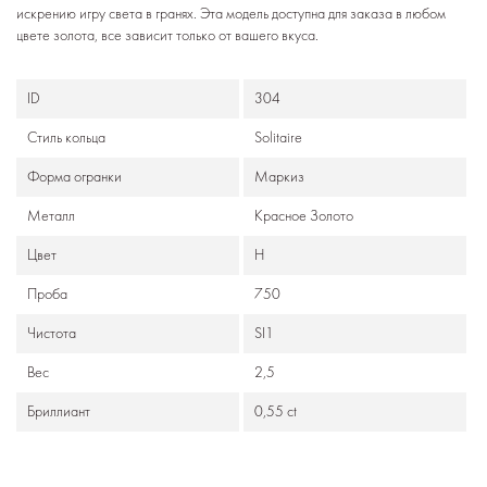
искрению игру света в гранях. Эта модель доступна для заказа в любом
цвете золота, все зависит только от вашего вкуса.
ID
304
Стиль кольца
Solitaire
Формa огранки
Маркиз
Металл
Красное Золото
Цвет
H
Проба
750
Чистота
SI1
Вес
2,5
Бриллиант
0,55 ct