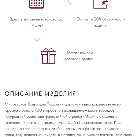
Время изготовления заказа - до
Оплатите 20% от стоимости
14 дней
изделия
Доставляем вам
готовое изделие
ОПИСАНИЕ ИЗДЕЛИЯ
Миловидное Кольцо для Помолвки сделано из высококачественного
Красного Золота 750-й пробы, а в возвышенном касте восседает
натуральный Бриллиант фантазийной огранки «Маркиз». Камень с
отличными характеристиками имеет 0,55 ct драгоценного веса. Каст
специально создавался так, чтобы камень имел не закрытые в металле
грани, ведь полностью находясь в металле, он не сможет показать всю свою