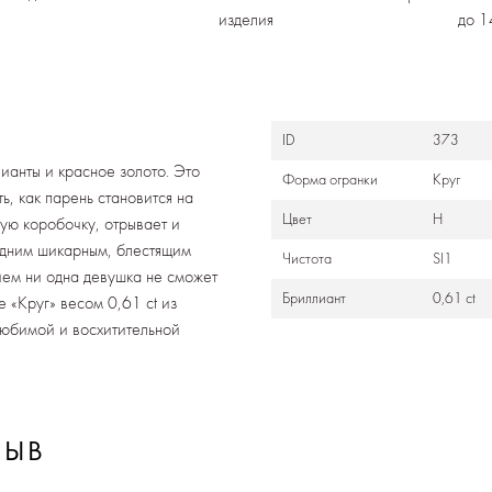
изделия
до 1
ID
373
лианты и красное золото. Это
Формa огранки
Круг
, как парень становится на
Цвет
H
ную коробочку, отрывает и
 одним шикарным, блестящим
Чистота
SI1
ем ни одна девушка не сможет
Бриллиант
0,61 ct
е «Круг» весом 0,61 ct из
любимой и восхитительной
ЗЫВ