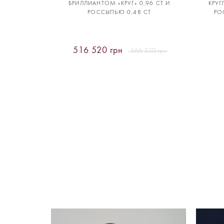
БРИЛЛИАНТОМ «КРУГ» 0,96 CT И
КРУГ
РОССЫПЬЮ 0,48 CT
РО
516 520 грн
566 330 грн