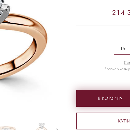
214 3
Как
*размер кольца
В КОРЗИНУ
КУПИ