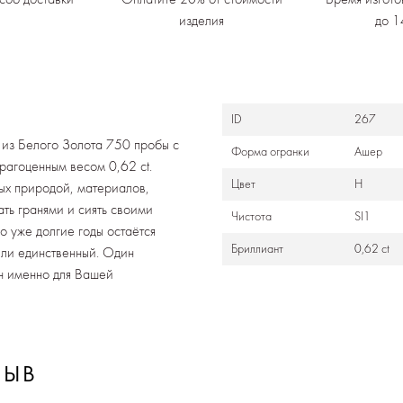
изделия
до 1
ID
267
из Белого Золота 750 пробы с
Формa огранки
Ашер
рагоценным весом 0,62 ct.
Цвет
H
ных природой, материалов,
ть гранями и сиять своими
Чистота
SI1
о уже долгие годы остаётся
Бриллиант
0,62 ct
или единственный. Один
н именно для Вашей
ЗЫВ