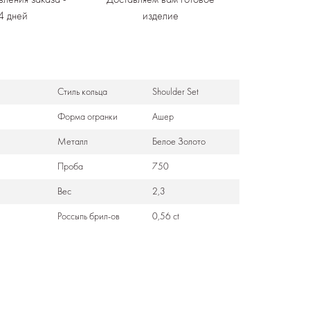
4 дней
изделие
Стиль кольца
Shoulder Set
Формa огранки
Ашер
Металл
Белое Золото
Проба
750
Вес
2,3
Россыпь брил-ов
0,56 ct