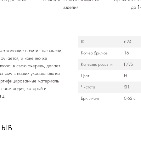
изделия
до 1
ID
624
ько хорошие позитивные мысли,
Кол-во брил-ов
16
вручается, и конечно же
Качество россыпи
F/VS
amond, в свою очередь, делает
оэтому в наших украшениях вы
Цвет
H
сертифицированные материалы.
Чистота
SI1
лоем родия, который и
ец.
Бриллиант
0,62 ct
ЗЫВ