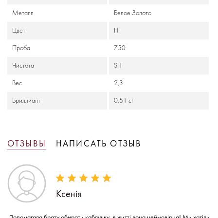
Металл
Белое Золото
Цвет
H
Проба
750
Чистота
SI1
Вес
2,3
Бриллиант
0,51 ct
ОТЗЫВЫ
НАПИСАТЬ ОТЗЫВ
Ксенія
Допомагала брату обирати каблучку, в житті вона неймовірна! Ми хотіли