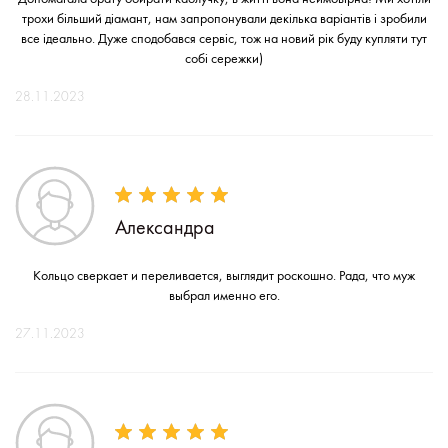
трохи більший діамант, нам запропонували декілька варіантів і зробили
все ідеально. Дуже сподобався сервіс, тож на новий рік буду купляти тут
собі сережки)
28.11.2023
Александра
Кольцо сверкает и переливается, выглядит роскошно. Рада, что муж
выбрал именно его.
27.11.2023