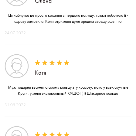
Олена
Ця каблучка це просто кохання з першого погляду, тільки побачила її -
одразу замовила. Коли отримала дуже зраділа своєму ршенню
24.07.2022
Катя
Муж подарил взамен старому кольцу эту красоту, пока у всех скучные
Круги, у меня эксклюзивный КУШОН))) Шикарное кольцо
31.05.2022