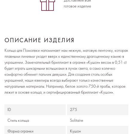
Доставляем вам
готовое изделие
ОПИСАНИЕ ИЗДЕЛИЯ
Кольцо для Помолвки напоминает нам нежную, матовую ленточку, которая
плавными линиями уходит вверх к единственному драгоценному камню в
украшении. Замечательный бриллиант в огранке «Кушон» весом в 0,51 ct
будет играть шикарными вспышками в лучах света, а само колечко
комфортно обнимет пальчик девушки. Для создания столь особых
украшений, наши ювелиры всегда выбирают только качественные
натуральные материалы. Например, белое золото 750-й пробы, которое
лежит в основе кольца, и сертифицированный бриллиант «Кушон».
ID
275
Стиль кольца
Solitaire
Формa огранки
Кушон