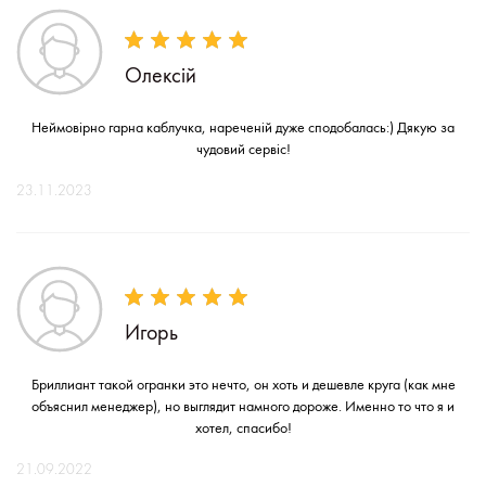
Олексій
Неймовірно гарна каблучка, нареченій дуже сподобалась:) Дякую за
чудовий сервіс!
23.11.2023
Игорь
Бриллиант такой огранки это нечто, он хоть и дешевле круга (как мне
объяснил менеджер), но выглядит намного дороже. Именно то что я и
хотел, спасибо!
21.09.2022