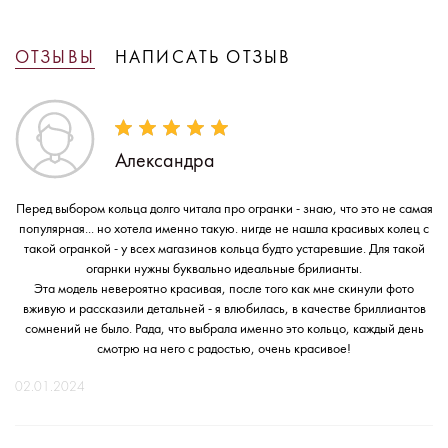
ОТЗЫВЫ
НАПИСАТЬ ОТЗЫВ
Александра
Перед выбором кольца долго читала про огранки - знаю, что это не самая
популярная... но хотела именно такую. нигде не нашла красивых колец с
такой огранкой - у всех магазинов кольца будто устаревшие. Для такой
огарнки нужны буквально идеальные брилианты.
Эта модель невероятно красивая, после того как мне скинули фото
вживую и рассказили детальней - я влюбилась, в качестве бриллиантов
сомнений не было. Рада, что выбрала именно это кольцо, каждый день
смотрю на него с радостью, очень красивое!
02.01.2024