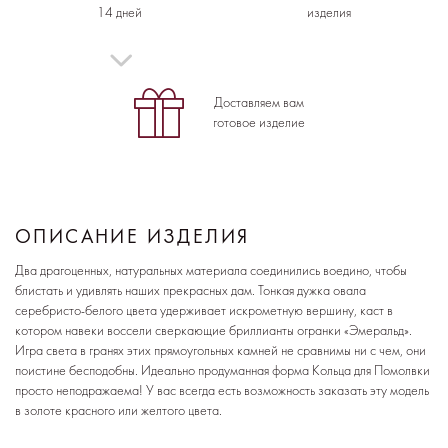
14 дней
изделия
Доставляем вам
готовое изделие
ОПИСАНИЕ ИЗДЕЛИЯ
Два драгоценных, натуральных материала соединились воедино, чтобы
блистать и удивлять наших прекрасных дам. Тонкая дужка овала
серебристо-белого цвета удерживает искрометную вершину, каст в
котором навеки воссели сверкающие бриллианты огранки «Эмеральд».
Игра света в гранях этих прямоугольных камней не сравнимы ни с чем, они
поистине бесподобны. Идеально продуманная форма Кольца для Помолвки
просто неподражаема! У вас всегда есть возможность заказать эту модель
в золоте красного или желтого цвета.