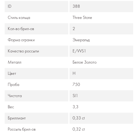
ID
388
Стиль кольца
Three Stone
Кол-во брил-ов
2
Формa огранки
Эмеральд
Качество россыпи
E/VVS1
Металл
Белое Золото
Цвет
H
Проба
750
Чистота
SI1
Вес
3,3
Бриллиант
0,33 ct
Россыпь брил-ов
0,32 ct