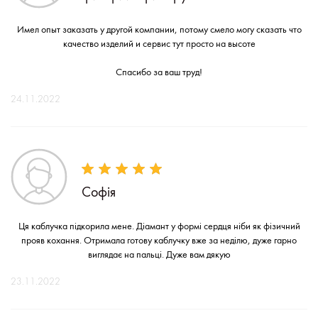
Имел опыт заказать у другой компании, потому смело могу сказать что
качество изделий и сервис тут просто на высоте
Спасибо за ваш труд!
24.11.2022
Софія
Ця каблучка підкорила мене. Діамант у формі сердця ніби як фізичний
прояв кохання. Отримала готову каблучку вже за неділю, дуже гарно
виглядає на пальці. Дуже вам дякую
23.11.2022