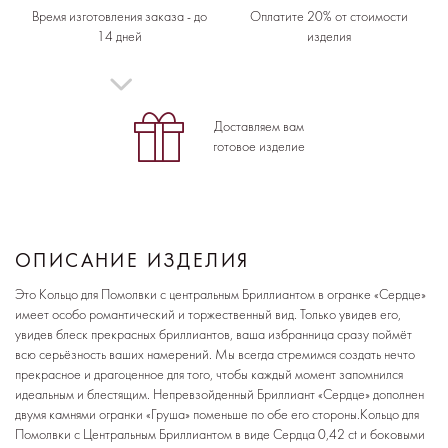
Время изготовления заказа - до
Оплатите 20% от стоимости
14 дней
изделия
Доставляем вам
готовое изделие
ОПИСАНИЕ ИЗДЕЛИЯ
Это Кольцо для Помолвки с центральным Бриллиантом в огранке «Сердце»
имеет особо романтический и торжественный вид. Только увидев его,
увидев блеск прекрасных бриллиантов, ваша избранница сразу поймёт
всю серьёзность ваших намерений. Мы всегда стремимся создать нечто
прекрасное и драгоценное для того, чтобы каждый момент запомнился
идеальным и блестящим. Непревзойденный Бриллиант «Сердце» дополнен
двумя камнями огранки «Груша» поменьше по обе его стороны.Кольцо для
Помолвки с Центральным Бриллиантом в виде Сердца 0,42 ct и боковыми