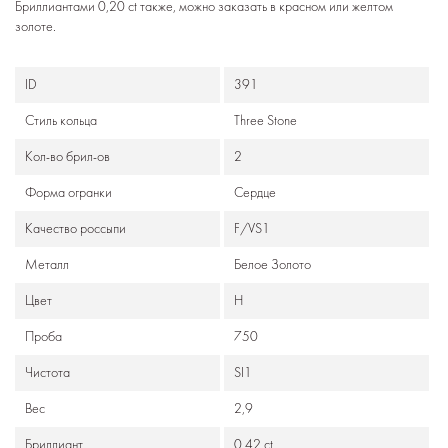
Бриллиантами 0,20 ct также, можно заказать в красном или желтом
золоте.
ID
391
Стиль кольца
Three Stone
Кол-во брил-ов
2
Формa огранки
Сердце
Качество россыпи
F/VS1
Металл
Белое Золото
Цвет
H
Проба
750
Чистота
SI1
Вес
2,9
Бриллиант
0,42 ct