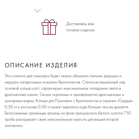
Доставляем вам
готовое изделие
ОПИСАНИЕ ИЗДЕЛИЯ
Это колечко для помолвки будет нежно обнимать пальчик девушки и
мерцать загадочными искрами бриллиантов. Слегка возвышенный над
основой кольца каст, гарантирует максимальное попадание света в
драгоценные камни. Своим скромным и одновременно драгоценным и
шикарным видом, Кольцо для Помолвки с Бриллиантом в огранке «Сердце»
0,50 ct и россыпью 0,30 ct может выразить куда больше чем вы думаете.
Белоснежные гранённые алмазы на фоне прекрасного белого золота 750
пробы раскрывают свою максимальную красоту для вашей второй
половинки.