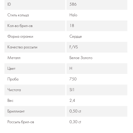
ID
586
Стиль кольца
Halo
Кол-во брил-ов
18
Формa огранки
Сердце
Качество россыпи
F/VS
Металл
Белое Золото
Цвет
H
Проба
750
Чистота
SI1
Вес
2,4
Бриллиант
0,50 ct
Россыпь брил-ов
0,30 ct