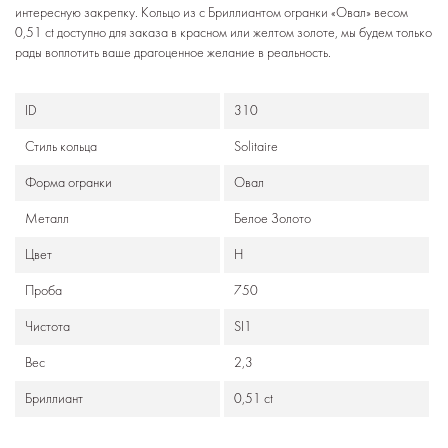
интересную закрепку. Кольцо из с Бриллиантом огранки «Овал» весом
0,51 ct доступно для заказа в красном или желтом золоте, мы будем только
рады воплотить ваше драгоценное желание в реальность.
ID
310
Стиль кольца
Solitaire
Формa огранки
Овал
Металл
Белое Золото
Цвет
H
Проба
750
Чистота
SI1
Вес
2,3
Бриллиант
0,51 ct