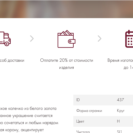
соб доставки
Оплатите 20% от стоимости
Время изгото
изделия
до 1
ID
437
кое колечко из белого золота
Формa огранки
Круг
канное украшение считается
Цвет
H
но сочетаться и любым нарядом
я корону, акцентирует
Чистота
SI1