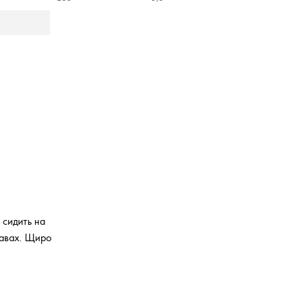
 сидить на
равах. Щиро