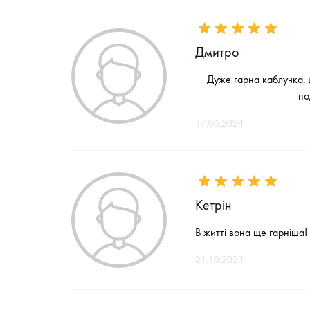
Дмитро
Дуже гарна каблучка, 
по
17.06.2024
Кетрін
В житті вона ще гарніша!
21.10.2023