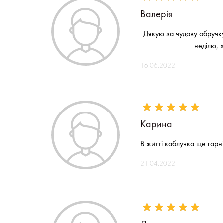
Валерія
Дякую за чудову обручку
неділю, 
16.06.2022
Карина
В житті каблучка ще гар
21.04.2022