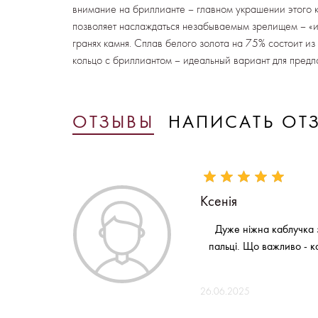
внимание на бриллианте – главном украшении этого к
позволяет наслаждаться незабываемым зрелищем – «и
гранях камня. Сплав белого золота на 75% состоит из 
кольцо с бриллиантом – идеальный вариант для предл
ОТЗЫВЫ
НАПИСАТЬ ОТ
Ксенія
Дуже ніжна каблучка з
пальці. Що важливо - к
26.06.2025