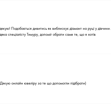
дякую! Подобається дивитись як виблискує діамант на руці у дівчин
дяка спеціалісту Тимуру, допоміг обрати саме те, що я хотів
 Дякую онлайн ювеліру за те що допомогли підібрати)