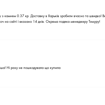
 з камнем 0.37 кр. Доставку в Харьків зробили вчасно та швидко! В
хоч на сайті і вказано 14 днів. Окрема подяка менеджеру Тимуру!
ніша! Ні разу не пошкодувала що купила