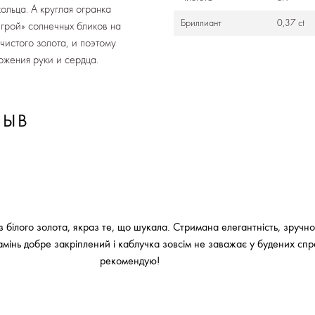
ольца. А круглая огранка
Бриллиант
0,37 ct
грой» солнечных бликов на
чистого золота, и поэтому
ожения руки и сердца.
ЗЫВ
 білого золота, якраз те, що шукала. Стримана елегантність, зручно
амінь добре закріплений і каблучка зовсім не заважає у будених сп
рекомендую!