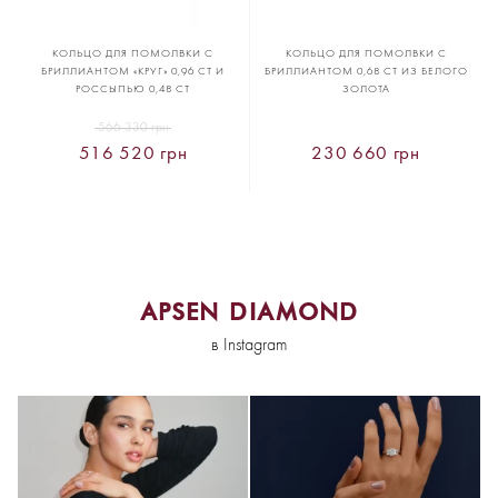
КОЛЬЦО ДЛЯ ПОМОЛВКИ С
КОЛЬЦО ДЛЯ ПОМОЛВКИ С
БРИЛЛИАНТОМ «КРУГ» 0,96 CT И
БРИЛЛИАНТОМ 0,68 CT ИЗ БЕЛОГО
РОССЫПЬЮ 0,48 CT
ЗОЛОТА
566 330 грн
516 520 грн
230 660 грн
APSEN DIAMOND
в Instagram