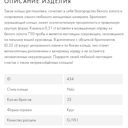
ОПИСАНИЕ ИЗДЕЛИЯ
Такое кольцо для помолвки, сочетает в себе благородство белого золота и
очарование самого любимого женщинами минерала. Бриллиант,
украшающий кольцо, имеет исключительную прозрачность и правильную
круглую форму. Камень в 0,51 ct вставлен в возвышенную оправу из
белого золота 750 пробы и является настоящим сокровищем, оказавшимся
на пальчике вашей красавицы. В дополнении с обсыпкой бриллиантов
(0,32 ct) вокруг центрального камня и по бокам кольца, оно станет
великолепным дополнением к вечернему наряду и не останется
незамеченным окружающими. Подарите своей любимой настоящее
счастье с таким непревзойдённым кольцом!
ID
434
Стиль кольца
Halo
Кол-во брил-ов
32
Формa огранки
Круг
Качество россыпи
G/VS1