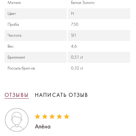
Металл
Белое Золото
Цвет
H
Проба
750
Чистота
SI1
Вес
4,6
Бриллиант
0,51 ct
Россыпь брил-ов
0,32 ct
ОТЗЫВЫ
НАПИСАТЬ ОТЗЫВ
Алёна