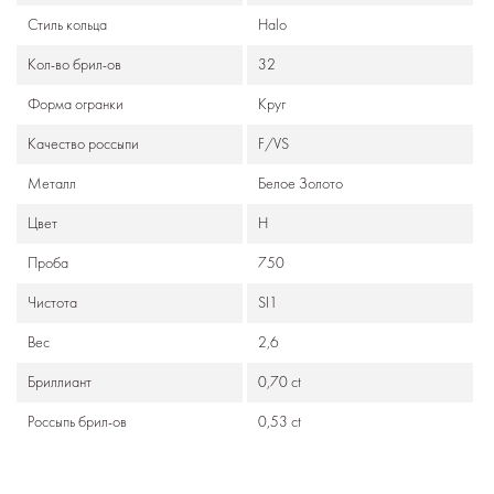
Стиль кольца
Halo
Кол-во брил-ов
32
Формa огранки
Круг
Качество россыпи
F/VS
Металл
Белое Золото
Цвет
H
Проба
750
Чистота
SI1
Вес
2,6
Бриллиант
0,70 ct
Россыпь брил-ов
0,53 ct