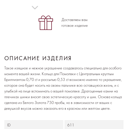
Доставляем вам
готовое изделие
ОПИСАНИЕ ИЗДЕЛИЯ
Такое изящное и нежное украшение создавалось специально для особого
момента вашей жизни. Кольцо для Помолвки с Центральным круглым
Бриллиантом 0,70 ct и россыпью 0,53 ct возможно именно то украшение,
которое она будет носить на своем пальчике всю оставшуюся жизнь, и с
улыбкой на лице вспоминать о вашей помолвке. Драгоценные камни на
плечиках шинки вносят свою эстетическую красоту и шик. Основа кольца
сделана из Белого Золота 750 пробы, но в зависимости от ваших с
девушкой вкусов можно заказать его в красном или желтом цвете.
ID
611