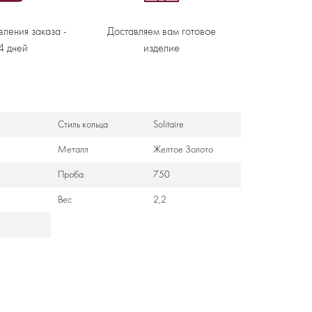
вления заказа -
Доставляем вам готовое
4 дней
изделие
Стиль кольца
Solitaire
Металл
Желтое Золото
Проба
750
Вес
2,2