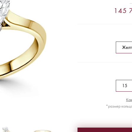
145 7
Как
*размер кольца