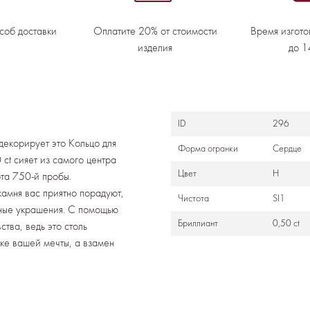
соб доставки
Оплатите 20% от стоимости
Время изгото
изделия
до 1
ID
296
екорирует это Кольцо для
Формa огранки
Сердце
ct сияет из самого центра
Цвет
H
ота 750-й пробы.
камня вас приятно порадуют,
Чистота
SI1
нные украшения. С помощью
Бриллиант
0,50 ct
тва, ведь это столь
ке вашей мечты, а взамен