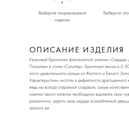
Выберите понравившееся
Выберите спо
изделие
ОПИСАНИЕ ИЗДЕЛИЯ
Красивый Бриллиант фантазийной огранки «Сердце» д
Помолвки в стиле «Солитёр». Бриллиант весом в 0,50 
этого удивительного кольца из Желтого и Белого Зол
Характеристики чистоты и дефектности драгоценного 
ведь мы всегда стараемся создавать самые качестве
именно такого колечка необходимо выражать свои чувс
романтично, дарить свое сердце возлюбленной девуш
просить её.