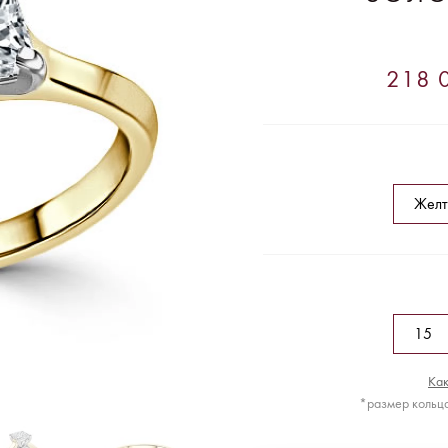
218 0
Как
*размер кольца