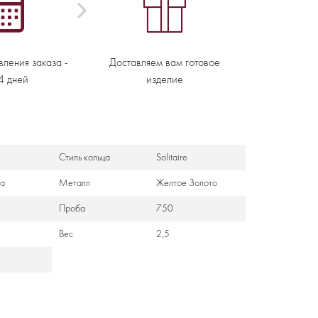
вления заказа -
Доставляем вам готовое
4 дней
изделие
Стиль кольца
Solitaire
са
Металл
Желтое Золото
Проба
750
Вес
2,5