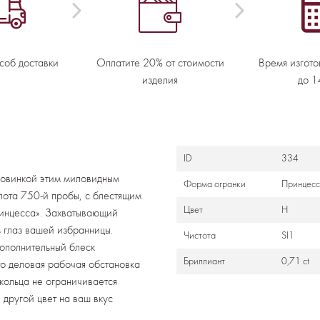
соб доставки
Оплатите 20% от стоимости
Время изгото
изделия
до 1
ID
334
ловинкой этим миловидным
Формa огранки
Принцес
олота 750-й пробы, с блестящим
Цвет
H
инцесса». Захватывающий
ь глаз вашей избранницы.
Чистота
SI1
дополнительный блеск
Бриллиант
0,71 ct
то деловая рабочая обстановка
кольца не ограничивается
 другой цвет на ваш вкус