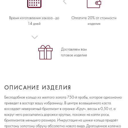
Время изготовления заказа - до
Оплатите 20% от стоимости
14 дней
изделия
Доставляем вам
готовое изделие
ОПИСАНИЕ ИЗДЕЛИЯ
Бесподобное кольцо из желтого золота 750-й пробы, которое однозначно
приведет в восторг вашу избранницу. В центре возвышенного каста
восседает невероятный бриллиант в огранке «Круг», весом в 0,50 ct, а
вокруг него рассыпались дорожки круглых, похожих на капли росы,
бриллиантов меньшего размера. Инкрустация на шинке кольца придаёт
простому золотому обручу абсолютно нового вида. Драгоценное колечко