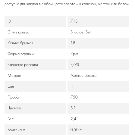
доступно для заказа в любом цвете золота – в красном, желтом или белом.
ID
713
Стиль кольца
Shoulder Set
Кол-во брил-ов
18
Формa огранки
Круг
Качество россыпи
F/VS
Металл
Желтое Золото
Цвет
H
Проба
750
Чистота
SI1
Вес
2,4
Бриллиант
0,50 ct