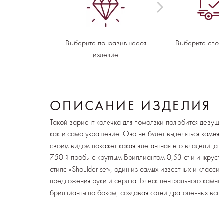
Выберите понравившееся
Выберите спо
изделие
ОПИСАНИЕ ИЗДЕЛИЯ
Такой вариант колечка для помолвки полюбится деву
как и само украшение. Оно не будет выделяться камн
своим видом покажет какая элегантная его владелица
750-й пробы с круглым Бриллиантом 0,53 ct и инкрус
стиле «Shoulder set», один из самых известных и класс
предложения руки и сердца. Блеск центрального кам
бриллианты по бокам, создавая сотни драгоценных всп