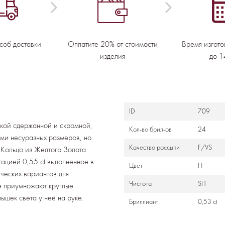
соб доставки
Оплатите 20% от стоимости
Время изгото
изделия
до 1
ID
709
шкой сдержанной и скромной,
Кол-во брил-ов
24
ями несуразных размеров, но
Качество россыпи
F/VS
 Кольцо из Желтого Золота
тацией 0,55 ct выполненное в
Цвет
H
ических вариантов для
Чистота
SI1
ня приумножают круглые
ышек света у неё на руке.
Бриллиант
0,53 ct