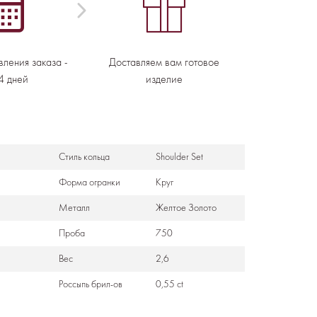
вления заказа -
Доставляем вам готовое
4 дней
изделие
Стиль кольца
Shoulder Set
Формa огранки
Круг
Металл
Желтое Золото
Проба
750
Вес
2,6
Россыпь брил-ов
0,55 ct