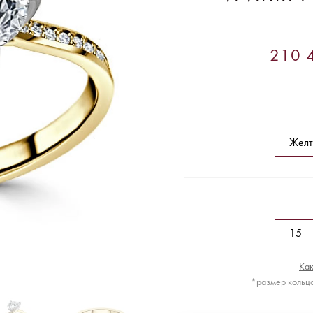
210 4
Как
*размер кольца