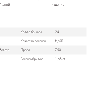
4 дней
изделие
Кол-во брил-ов
24
Качество россыпи
H/SI1
Золото
Проба
750
Россыпь брил-ов
1,68 ct