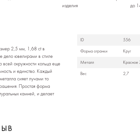
изделия
до 1
ID
556
мер 2,5 мм, 1,68 ct в
Формa огранки
Круг
е дело ювелирами в стиле
Металл
Красное 
о всей окружности кольца еще
чность и единство. Каждый
Вес
2,7
металла сияет лучами то
украшения. Простая форма
уральных камней, и делает
ЗЫВ