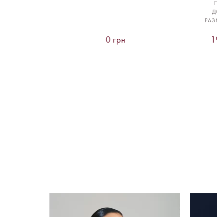
Д
РАЗ
0 грн
1