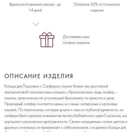
Время изготовления заказа - до
Оплатите 20% от стоимости
14 дней
изделия
Доставляем вам
готовое изделие
ОПИСАНИЕ ИЗДЕЛИЯ
Кольца для Помолвки с Сапфиром служат более чем достойной
альтернативой помолвочным кольцам с бриллиантами, ведь сапфир –
камень, практически не уступающий бриллианту по красоте и цене.
Природный сапфир считается одним из самых загадочных и красивых
камней. По пересказам, которые дошли к нам из глубокой древности, из
сапфира была сделана знаменитая печать библейского царя Соломона, им
украшали королевские драгоценности. Своим насыщенным синим цветом и
другими оттенками он привлекает к себе внимание, а в данном Кольце для