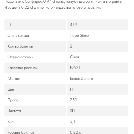
Помолвки с Сапфиром 0,97 ct присутствуют два Бриллианта в огранке
«Груша» в 0,22 ct для полного изящества готового изделия.
ID
419
Стиль кольца
Three Stone
Кол-во брил-ов
2
Формa огранки
Овал
Качество россыпи
F/VS1
Металл
Белое Золото
Цвет
H
Проба
750
Чистота
SI1
Вес
5,1
Россыпь брил-ов
0,22 ct