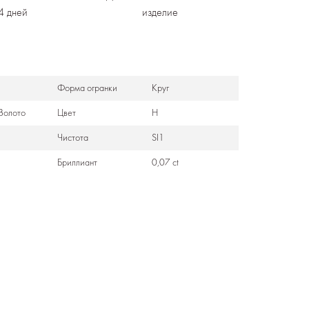
4 дней
изделие
Формa огранки
Круг
Золото
Цвет
H
Чистота
SI1
Бриллиант
0,07 ct