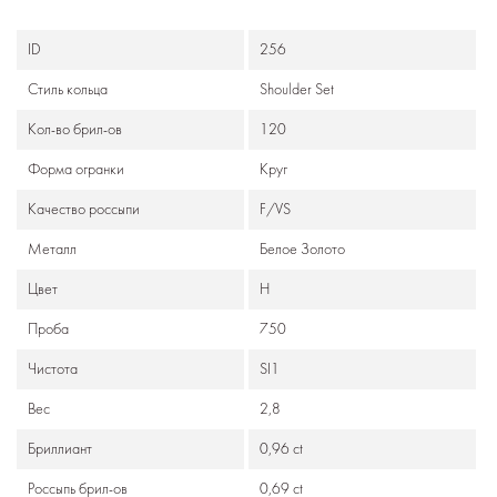
ID
256
Стиль кольца
Shoulder Set
Кол-во брил-ов
120
Формa огранки
Круг
Качество россыпи
F/VS
Металл
Белое Золото
Цвет
H
Проба
750
Чистота
SI1
Вес
2,8
Бриллиант
0,96 ct
Россыпь брил-ов
0,69 ct