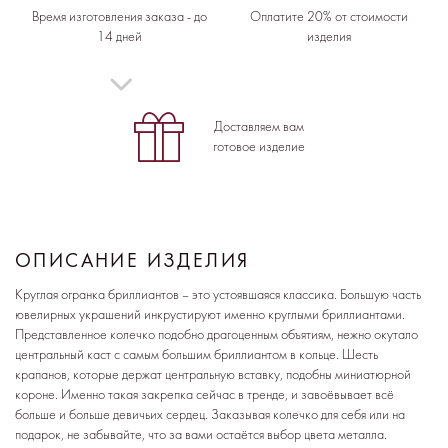
Время изготовления заказа - до
Оплатите 20% от стоимости
14 дней
изделия
Доставляем вам
готовое изделие
ОПИСАНИЕ ИЗДЕЛИЯ
Круглая огранка бриллиантов – это устоявшаяся классика. Большую часть
ювелирных украшений инкрустируют именно круглыми бриллиантами.
Представленное колечко подобно драгоценным объятиям, нежно окутало
центральный каст с самым большим бриллиантом в кольце. Шесть
крапанов, которые держат центральную вставку, подобны миниатюрной
короне. Именно такая закрепка сейчас в тренде, и завоёвывает всё
больше и больше девичьих сердец. Заказывая колечко для себя или на
подарок, не забывайте, что за вами остаётся выбор цвета металла.