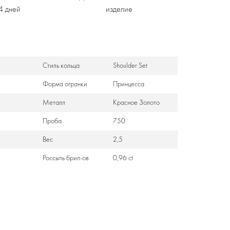
4 дней
изделие
Стиль кольца
Shoulder Set
Формa огранки
Принцесса
Металл
Красное Золото
Проба
750
Вес
2,5
Россыпь брил-ов
0,96 ct