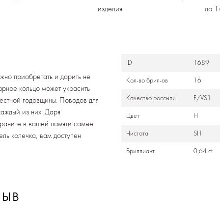
изделия
до 1
ID
1689
жно приобретать и дарить не
Кол-во брил-ов
16
арное кольцо может украсить
Качество россыпи
F/VS1
местной годовщины. Поводов для
каждый из них. Даря
Цвет
Н
храните в вашей памяти самые
Чистота
SI1
ель колечка, вам доступен
Бриллиант
0,64 ct
ЗЫВ