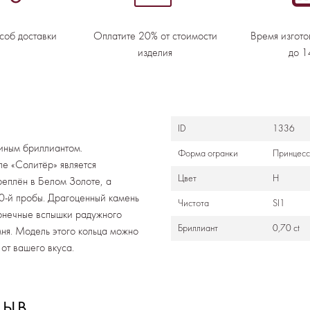
соб доставки
Оплатите 20% от стоимости
Время изгото
изделия
до 1
ID
1336
диным бриллиантом.
Формa огранки
Принцес
ле «Солитёр» является
Цвет
Н
реплён в Белом Золоте, а
50-й пробы. Драгоценный камень
Чистота
SI1
конечные вспышки радужного
Бриллиант
0,70 ct
мня. Модель этого кольца можно
 от вашего вкуса.
ЗЫВ