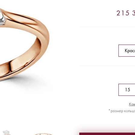
215 3
Как
*размер кольца