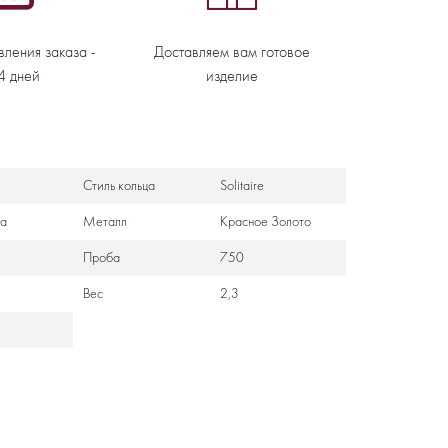
вления заказа -
Доставляем вам готовое
4 дней
изделие
Стиль кольца
Solitaire
са
Металл
Красное Золото
Проба
750
Вес
2,3