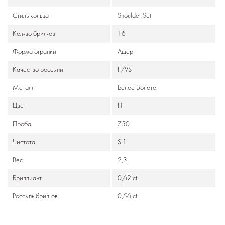
Стиль кольца
Shoulder Set
Кол-во брил-ов
16
Формa огранки
Ашер
Качество россыпи
F/VS
Металл
Белое Золото
Цвет
Н
Проба
750
Чистота
SI1
Вес
2,3
Бриллиант
0,62 ct
Россыпь брил-ов
0,56 ct