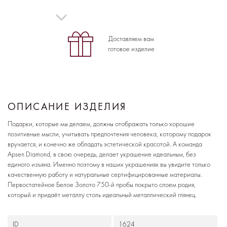
Доставляем вам
готовое изделие
ОПИСАНИЕ ИЗДЕЛИЯ
Подарки, которые мы делаем, должны отображать только хорошие
позитивные мысли, учитывать предпочтения человека, которому подарок
вручается, и конечно же обладать эстетической красотой. А команда
Apsen Diamond, в свою очередь, делает украшение идеальным, без
единого изъяна. Именно поэтому в наших украшениях вы увидите только
качественную работу и натуральные сертифицированные материалы.
Первостатейное Белое Золото 750-й пробы покрыто слоем родия,
который и придаёт металлу столь идеальный металлический глянец.
ID
1624