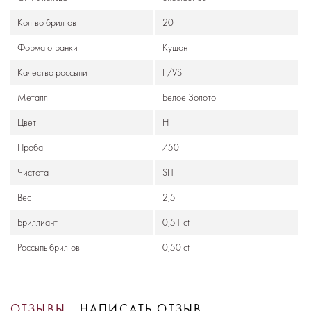
Кол-во брил-ов
20
Формa огранки
Кушон
Качество россыпи
F/VS
Металл
Белое Золото
Цвет
Н
Проба
750
Чистота
SI1
Вес
2,5
Бриллиант
0,51 ct
Россыпь брил-ов
0,50 ct
ОТЗЫВЫ
НАПИСАТЬ ОТЗЫВ