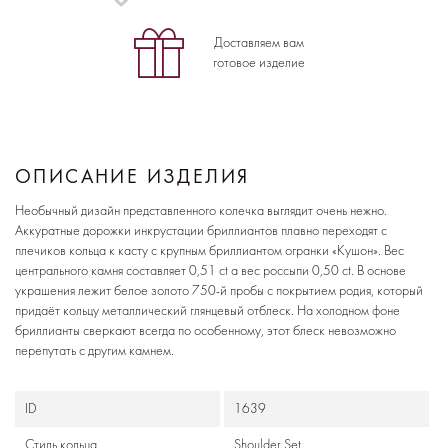
Доставляем вам
готовое изделие
ОПИСАНИЕ ИЗДЕЛИЯ
Необычный дизайн представленного колечка выглядит очень нежно.
Аккуратные дорожки инкрустации бриллиантов плавно переходят с
плечиков кольца к касту с крупным бриллиантом огранки «Кушон». Вес
центрального камня составляет 0,51 ct а вес россыпи 0,50 ct. В основе
украшения лежит белое золото 750-й пробы с покрытием родия, который
придаёт кольцу металлический глянцевый отблеск. На холодном фоне
бриллианты сверкают всегда по особенному, этот блеск невозможно
перепутать с другим камнем.
ID
1639
Стиль кольца
Shoulder Set