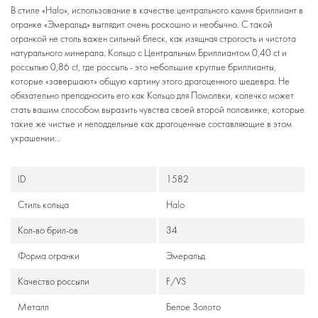
В стиле «Halo», использование в качестве центрального камня бриллиант в
огранке «Эмеральд» выглядит очень роскошно и необычно. С такой
огранкой не столь важен сильный блеск, как изящная строгость и чистота
натурального минерала. Кольцо с Центральным Бриллиантом 0,40 ct и
россыпью 0,86 ct, где россыпь - это небольшие круглые бриллианты,
которые «завершают» общую картину этого драгоценного шедевра. Не
обязательно преподносить его как Кольцо для Помолвки, колечко может
стать вашим способом выразить чувства своей второй половинке, которые
такие же чистые и неподдельные как драгоценные составляющие в этом
украшении..
ID
1582
Стиль кольца
Halo
Кол-во брил-ов
34
Формa огранки
Эмеральд
Качество россыпи
F/VS
Металл
Белое Золото