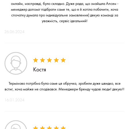
онлайн, насправді, було складно. Дуже рада, що знайшла Апсен -
менеджер допоміг підібрати саме те, що я й хотіла побачити, хоча
спочатку думала про індивідуальне замовлення) дякую команді за
уважність, сервіс ідеальний!
26.06.2024
Костя
Терміново потрібна була саме ця обручка, зробили дуже швидко, все
встиг, хоча майже не сподівався. Менеджери бренду чудові люди! дякую!!
16.01.2024