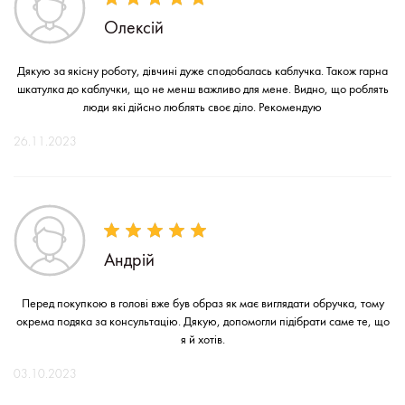
Олексій
Дякую за якісну роботу, дівчині дуже сподобалась каблучка. Також гарна
шкатулка до каблучки, що не менш важливо для мене. Видно, що роблять
люди які дійсно люблять своє діло. Рекомендую
26.11.2023
Андрій
Перед покупкою в голові вже був образ як має виглядати обручка, тому
окрема подяка за консультацію. Дякую, допомогли підібрати саме те, що
я й хотів.
03.10.2023