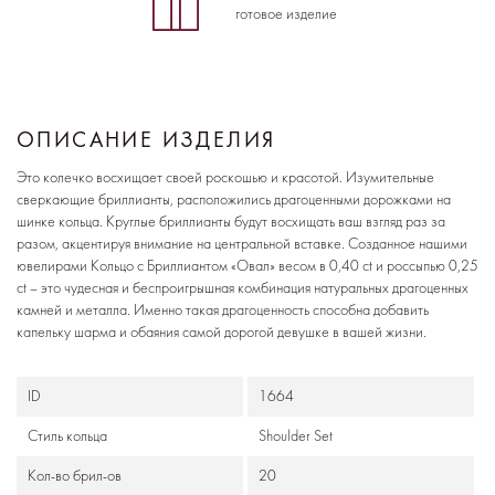
готовое изделие
ОПИСАНИЕ ИЗДЕЛИЯ
Это колечко восхищает своей роскошью и красотой. Изумительные
сверкающие бриллианты, расположились драгоценными дорожками на
шинке кольца. Круглые бриллианты будут восхищать ваш взгляд раз за
разом, акцентируя внимание на центральной вставке. Созданное нашими
ювелирами Кольцо с Бриллиантом «Овал» весом в 0,40 ct и россыпью 0,25
ct – это чудесная и беспроигрышная комбинация натуральных драгоценных
камней и металла. Именно такая драгоценность способна добавить
капельку шарма и обаяния самой дорогой девушке в вашей жизни.
ID
1664
Стиль кольца
Shoulder Set
Кол-во брил-ов
20