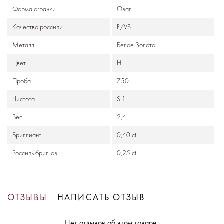
Формa огранки
Овал
Качество россыпи
F/VS
Металл
Белое Золото
Цвет
Н
Проба
750
Чистота
SI1
Вес
2,4
Бриллиант
0,40 ct
Россыпь брил-ов
0,25 ct
ОТЗЫВЫ
НАПИСАТЬ ОТЗЫВ
Нет отзывов об этом товаре.