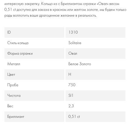
интересную закрепку. Кольцо из с Бриллиантом огранки «Овал» весом
0,51 ct доступно для заказа в красном или желтом золоте, мы будем только
рады воплотить ваше драгоценное желание в реальность.
ID
1310
Стиль кольца
Solitaire
Формa огранки
Овал
Металл
Белое Золото
Цвет
Н
Проба
750
Чистота
SI1
Вес
2,3
Бриллиант
0,51 ct