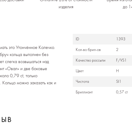
изделия
до 1
ID
1393
ать это Утончённое Колечко.
Кол-во брил-ов
2
обруч кольца выполнен без
Качество россыпи
F/VS1
ет слегка возвышаться над
нт «Овал» и две боковые
Цвет
Н
оло 0,79 ct, только
Чистота
SI1
е. Кольцо можно заказать как и
Бриллиант
0,57 ct
ЗЫВ