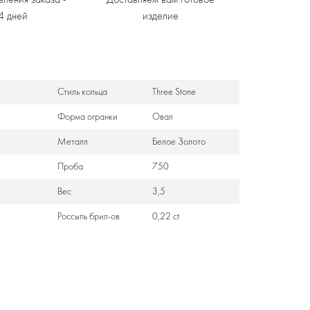
4 дней
изделие
Стиль кольца
Three Stone
Формa огранки
Овал
Металл
Белое Золото
Проба
750
Вес
3,5
Россыпь брил-ов
0,22 ct