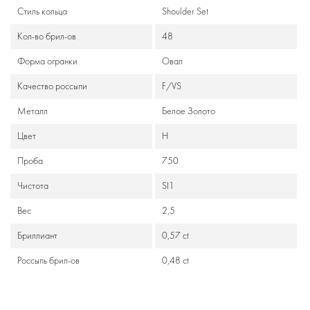
Стиль кольца
Shoulder Set
Кол-во брил-ов
48
Формa огранки
Овал
Качество россыпи
F/VS
Металл
Белое Золото
Цвет
Н
Проба
750
Чистота
SI1
Вес
2,5
Бриллиант
0,57 ct
Россыпь брил-ов
0,48 ct