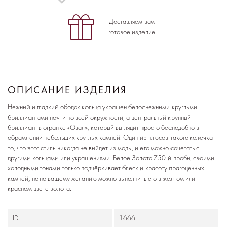
Доставляем вам
готовое изделие
ОПИСАНИЕ ИЗДЕЛИЯ
Нежный и гладкий ободок кольца украшен белоснежными круглыми
бриллиантами почти по всей окружности, а центральный крупный
бриллиант в огранке «Овал», который выглядит просто бесподобно в
обрамлении небольших круглых камней. Один из плюсов такого колечка
то, что этот стиль никогда не выйдет из моды, и его можно сочетать с
другими кольцами или украшениями. Белое Золото 750-й пробы, своими
холодными тонами только подчёркивает блеск и красоту драгоценных
камней, но по вашему желанию можно выполнить его в желтом или
красном цвете золота.
ID
1666