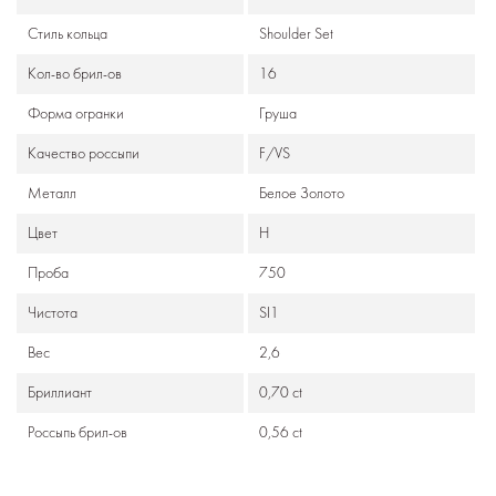
Стиль кольца
Shoulder Set
Кол-во брил-ов
16
Формa огранки
Груша
Качество россыпи
F/VS
Металл
Белое Золото
Цвет
Н
Проба
750
Чистота
SI1
Вес
2,6
Бриллиант
0,70 ct
Россыпь брил-ов
0,56 ct