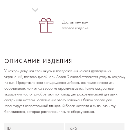
Доставляем вам
готовое изделие
ОПИСАНИЕ ИЗДЕЛИЯ
У каждой девушки свои вкусы и предпочтения на счет драгоценных
украшений, поэтому дизайнеры Apsen Diamond стараются угодить каждому
из них. Представленное кольцо можно избрать как помолвочное или
обручальное, но и этим выбор не ограничивается. Такие аккуратные
украшения часто приобретают по поводу дня рождения своей девушки,
сестры или матери. Исполнение этого колечка в белом золоте уже
гарантирует неповторимый глянцевый блеск металла и сияющую игру
бриллиантов, которые расположились по ободку кольца.
ID
1675