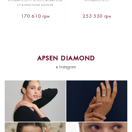
«ГРУША» 0,52 CT И РОССЫПЬЮ 0,56
«ГРУША» 0,70 CT
CT В КРАСНОМ ЗОЛОТЕ
170 610 грн
253 530 грн
APSEN DIAMOND
в Instagram