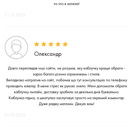
то что я хотела!
21.12.2023
Олександр
Довго переглядав інші сайти, не розумів, яку каблучку краще обрати -
зараз багато різних огранювань і стилів.
Випадково натрапив на сайт, побачив що тут консультацію по телефону
проводить ювелір. В мене стрес як рукою зняло. Мені допомогли обрати
каблучку онлайн, доставку зробили за декілька днів буквально.
Каблучка гарна, а шкатулка заслуговує просто на окремий коментар.
Дуже раджу магазин. Дякую вам!
29.09.2023