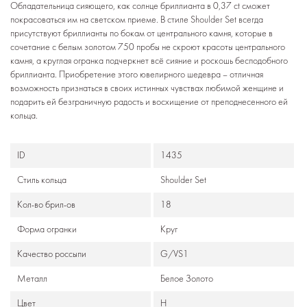
Обладательница сияющего, как солнце бриллианта в 0,37 ct сможет
покрасоваться им на светском приеме. В стиле Shoulder Set всегда
присутствуют бриллианты по бокам от центрального камня, которые в
сочетание с белым золотом 750 пробы не скроют красоты центрального
камня, а круглая огранка подчеркнет всё сияние и роскошь бесподобного
бриллианта. Приобретение этого ювелирного шедевра – отличная
возможность признаться в своих истинных чувствах любимой женщине и
подарить ей безграничную радость и восхищение от преподнесенного ей
кольца.
ID
1435
Стиль кольца
Shoulder Set
Кол-во брил-ов
18
Формa огранки
Круг
Качество россыпи
G/VS1
Металл
Белое Золото
Цвет
Н