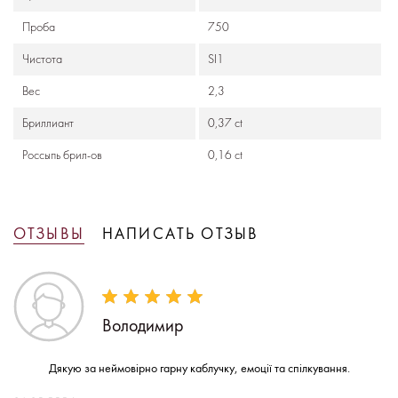
Проба
750
Чистота
SI1
Вес
2,3
Бриллиант
0,37 ct
Россыпь брил-ов
0,16 ct
ОТЗЫВЫ
НАПИСАТЬ ОТЗЫВ
Володимир
Дякую за неймовірно гарну каблучку, емоції та спілкування.