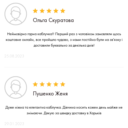
Ольга Скуратова
Неймовірно гарна каблучка!! Перший раз з чоловіком замовляли щось
коштовне онлайн, все пройшло чудово, з нами постійно були на зв'язку і
доставили буквально за декілька днів!
25.08.2023
Пушенко Женя
Дуже ніжна та елегантна каблучка. Дівчина носить кожен день майже не
знімаючи. Дякую за швидку доставку в Харьків
29.01.2023