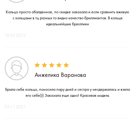
Кольцо просто обалденное, по скидке заказала и если сравнить вживую
с кольцами в тц разных то видно качество бриллиантов. В кольце
идеальнейшие брюллики
18.02.2022
Анжелика Варанова
Брала себе кольцо, поносила пару дней и сестра у несдержалась и взяла
его себе))) Заказала еще одно! Красивая модель
03.11.2021