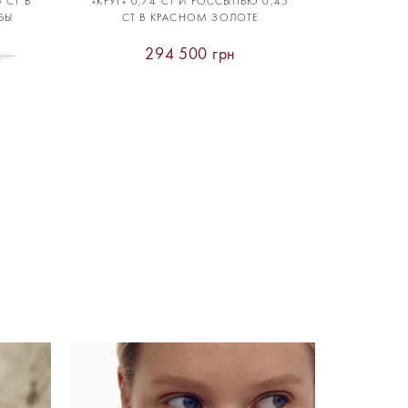
 CT В
«КРУГ» 0,74 CT И РОССЫПЬЮ 0,45
БЫ
CT В КРАСНОМ ЗОЛОТЕ
294 500 грн
грн