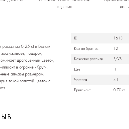
изделия
до 1
ID
1618
и россыпью 0,25 ct в Белом
Кол-во брил-ов
12
 заслуживает, подарок,
Качество россыпи
F/VS
апоминает драгоценный цветок,
иллиант в огранке «Круг».
Цвет
Н
нённые алмазы размером
Чистота
SI1
рив такой золотой цветок с
оз.
Бриллиант
0,70 ct
ЗЫВ