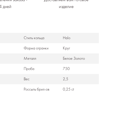
4 дней
изделие
Стиль кольца
Halo
Формa огранки
Круг
Металл
Белое Золото
Проба
750
Вес
2,5
Россыпь брил-ов
0,25 ct