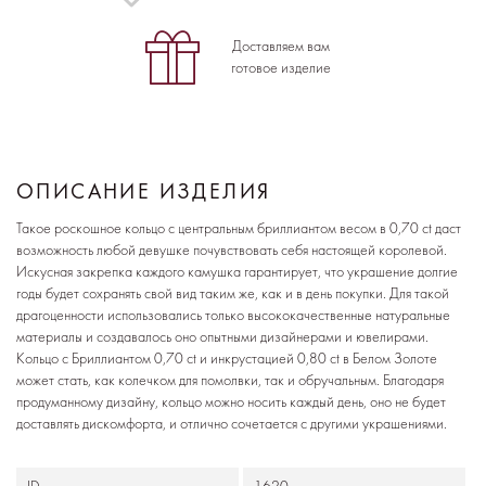
Доставляем вам
готовое изделие
ОПИСАНИЕ ИЗДЕЛИЯ
Такое роскошное кольцо с центральным бриллиантом весом в 0,70 ct даст
возможность любой девушке почувствовать себя настоящей королевой.
Искусная закрепка каждого камушка гарантирует, что украшение долгие
годы будет сохранять свой вид таким же, как и в день покупки. Для такой
драгоценности использовались только высококачественные натуральные
материалы и создавалось оно опытными дизайнерами и ювелирами.
Кольцо с Бриллиантом 0,70 ct и инкрустацией 0,80 ct в Белом Золоте
может стать, как колечком для помолвки, так и обручальным. Благодаря
продуманному дизайну, кольцо можно носить каждый день, оно не будет
доставлять дискомфорта, и отлично сочетается с другими украшениями.