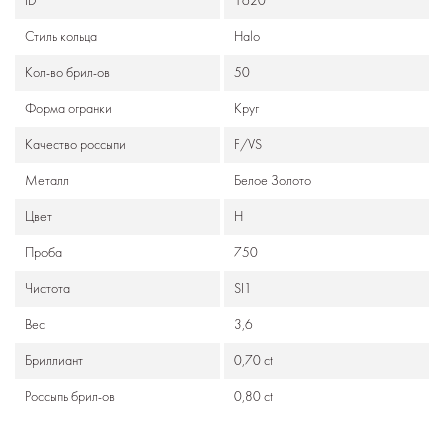
ID
1620
Стиль кольца
Halo
Кол-во брил-ов
50
Формa огранки
Круг
Качество россыпи
F/VS
Металл
Белое Золото
Цвет
H
Проба
750
Чистота
SI1
Вес
3,6
Бриллиант
0,70 ct
Россыпь брил-ов
0,80 ct