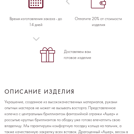
Время изготовления заказа - до
Оплатите 20% от стоимости
14 дней
изделия
Доставляем вам
готовое изделие
ОПИСАНИЕ ИЗДЕЛИЯ
Украшение, созданное из высококачественных материалов, руками
опытных мастеров не может не вызывать восторга. Представленное
колечко с центральным бриллиантом фантазийной огранки «Ашер» и
россыпью круглых бриллиантов по ободку уже готово впечатлить свою
владелицу. Мы гарантируем комфортную посадку кольца на пальчик, а
также качественную закрепку всех вставок. Драгоценный «Ашер», весом в