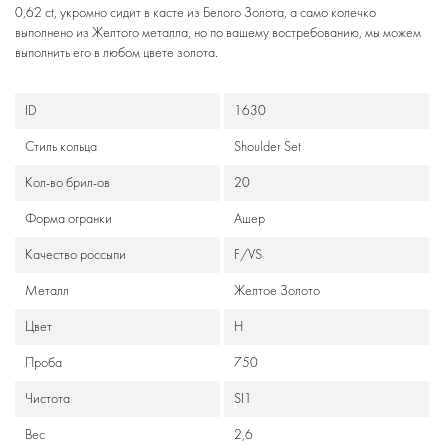
0,62 ct, укромно сидит в касте из Белого Золота, а само колечко
выполнено из Желтого металла, но по вашему востребованию, мы можем
выполнить его в любом цвете золота.
ID
1630
Стиль кольца
Shoulder Set
Кол-во брил-ов
20
Формa огранки
Ашер
Качество россыпи
F/VS
Металл
Желтое Золото
Цвет
Н
Проба
750
Чистота
SI1
Вес
2,6