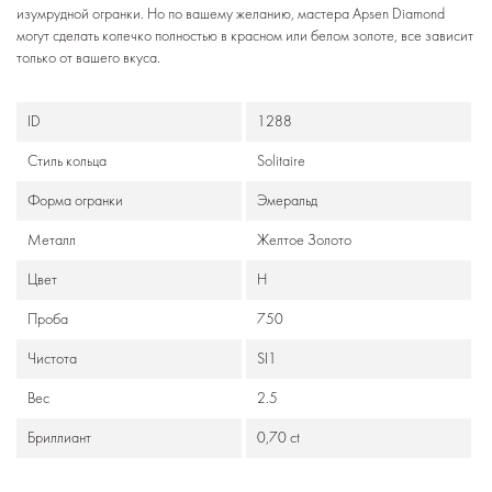
изумрудной огранки. Но по вашему желанию, мастера Apsen Diamond
могут сделать колечко полностью в красном или белом золоте, все зависит
только от вашего вкуса.
ID
1288
Стиль кольца
Solitaire
Формa огранки
Эмеральд
Металл
Желтое Золото
Цвет
H
Проба
750
Чистота
SI1
Вес
2.5
Бриллиант
0,70 ct