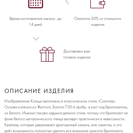
Время изготовления заказа - до
Оплатите 20% от стоимости
14 дней
изделия
Доставляем вам
готовое изделие
ОПИСАНИЕ ИЗДЕЛИЯ
Изображенное Кольцо выполнено в классическом стиле «Солитёр».
Основа колечка из Желтого Золота 750-й пробы, а каст под Бриллиантом,
из Белого. Именно такова задумка данного стиля, потому что бриллиант на
фоне белого металлического глянца выглядит практически в невесомости.
Крапаны, которые удерживают драгоценный камень, еле заметны, и это
даёт возможность полностью уделить все внимание красоте Бриллианта