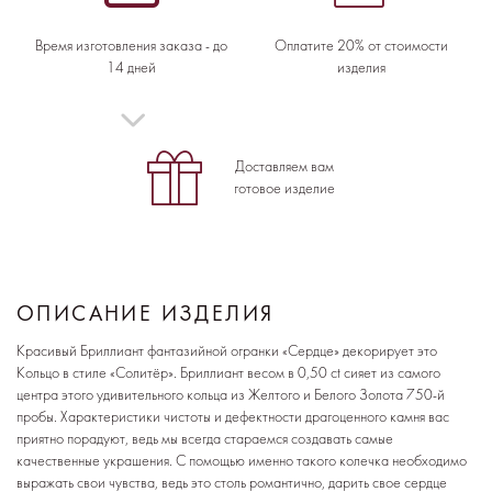
Время изготовления заказа - до
Оплатите 20% от стоимости
14 дней
изделия
Доставляем вам
готовое изделие
ОПИСАНИЕ ИЗДЕЛИЯ
Красивый Бриллиант фантазийной огранки «Сердце» декорирует это
Кольцо в стиле «Солитёр». Бриллиант весом в 0,50 ct сияет из самого
центра этого удивительного кольца из Желтого и Белого Золота 750-й
пробы. Характеристики чистоты и дефектности драгоценного камня вас
приятно порадуют, ведь мы всегда стараемся создавать самые
качественные украшения. С помощью именно такого колечка необходимо
выражать свои чувства, ведь это столь романтично, дарить свое сердце