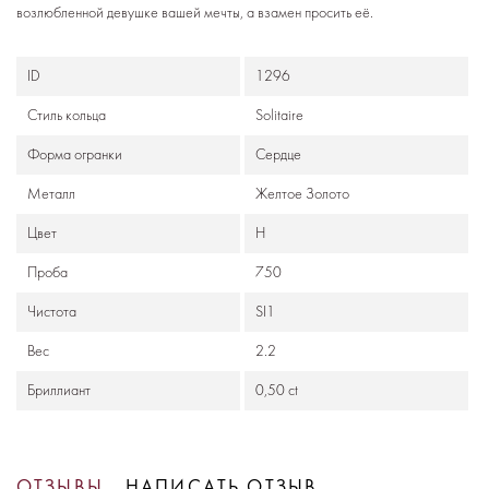
возлюбленной девушке вашей мечты, а взамен просить её.
ID
1296
Стиль кольца
Solitaire
Формa огранки
Сердце
Металл
Желтое Золото
Цвет
H
Проба
750
Чистота
SI1
Вес
2.2
Бриллиант
0,50 ct
ОТЗЫВЫ
НАПИСАТЬ ОТЗЫВ