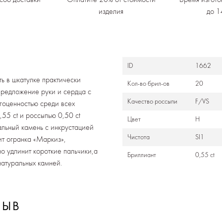
изделия
до 1
ID
1662
ть в шкатулке практически
Кол-во брил-ов
20
предложение руки и сердца с
Качество россыпи
F/VS
гоценностью среди всех
55 ct и россыпью 0,50 ct
Цвет
Н
ральный камень с инкрустацией
Чистота
SI1
ит огранка «Маркиз»,
о удлинит короткие пальчики,а
Бриллиант
0,55 ct
натуральных камней.
ЗЫВ