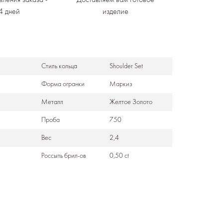
4 дней
изделие
Стиль кольца
Shoulder Set
Формa огранки
Маркиз
Металл
Желтое Золото
Проба
750
Вес
2,4
Россыпь брил-ов
0,50 ct