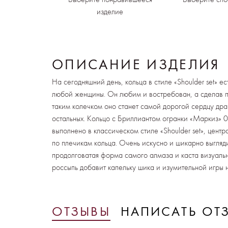
изделие
ОПИСАНИЕ ИЗДЕЛИЯ
На сегодняшний день, кольца в стиле «Shoulder set» ес
любой женщины. Он любим и востребован, а сделав 
таким колечком оно станет самой дорогой сердцу дра
остальных. Кольцо с Бриллиантом огранки «Маркиз» 0,
выполнено в классическом стиле «Shoulder set», цент
по плечикам кольца. Очень искусно и шикарно выгляд
продолговатая форма самого алмаза и каста визуальн
россыпь добавит капельку шика и изумительной игры 
ОТЗЫВЫ
НАПИСАТЬ ОТ