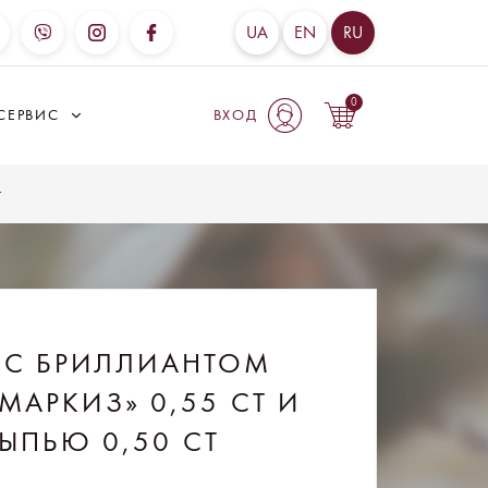
UA
EN
RU
0
СЕРВИС
ВХОД
t
 С БРИЛЛИАНТОМ
МАРКИЗ» 0,55 CT И
ЫПЬЮ 0,50 CT