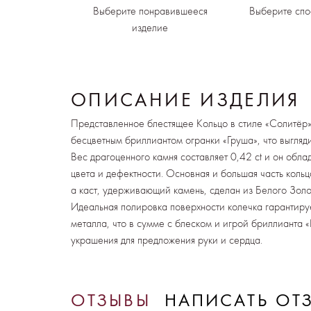
Выберите понравившееся
Выберите спо
изделие
ОПИСАНИЕ ИЗДЕЛИЯ
Представленное блестящее Кольцо в стиле «Солитёр
бесцветным бриллиантом огранки «Груша», что выгляд
Вес драгоценного камня составляет 0,42 ct и он обл
цвета и дефектности. Основная и большая часть коль
а каст, удерживающий камень, сделан из Белого Золо
Идеальная полировка поверхности колечка гарантиру
металла, что в сумме с блеском и игрой бриллианта 
украшения для предложения руки и сердца.
ОТЗЫВЫ
НАПИСАТЬ ОТ