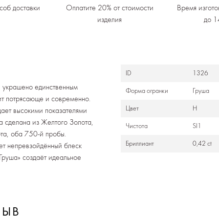
соб доставки
Оплатите 20% от стоимости
Время изгото
изделия
до 1
ID
1326
» украшено единственным
Формa огранки
Груша
ит потрясающе и современно.
Цвет
Н
адает высокими показателями
ца сделана из Желтого Золота,
Чистота
SI1
та, оба 750-й пробы.
Бриллиант
0,42 ct
ет непревзойдённый блеск
«Груша» создаёт идеальное
ЗЫВ