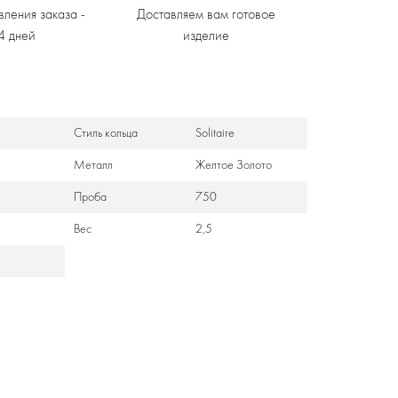
вления заказа -
Доставляем вам готовое
4 дней
изделие
Стиль кольца
Solitaire
Металл
Желтое Золото
Проба
750
Вес
2,5