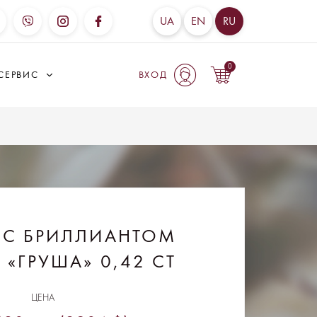
UA
EN
RU
0
СЕРВИС
ВХОД
 С БРИЛЛИАНТОМ
 «ГРУША» 0,42 CT
ЦЕНА