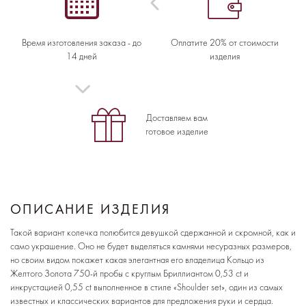
Время изготовления заказа - до
Оплатите 20% от стоимости
14 дней
изделия
Доставляем вам
готовое изделие
ОПИСАНИЕ ИЗДЕЛИЯ
Такой вариант колечка полюбится девушкой сдержанной и скромной, как и
само украшение. Оно не будет выделяться камнями несуразных размеров,
но своим видом покажет какая элегантная его владелица Кольцо из
Желтого Золота 750-й пробы с круглым Бриллиантом 0,53 ct и
инкрустацией 0,55 ct выполненное в стиле «Shoulder set», один из самых
известных и классических вариантов для предложения руки и сердца.