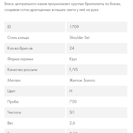
Блеск центрального камня приумножают круглые бриллианты по бокам,
создавая сотни драгоценных вспышек света у неё на руке.
ID
1709
Стиль кольца
Shoulder Set
Кол-во брил-ов
24
Формa огранки
Круг
Качество россыпи
F/VS
Металл
Желтое Золото
Цвет
Н
Проба
750
Чистота
SI1
Вес
2,6