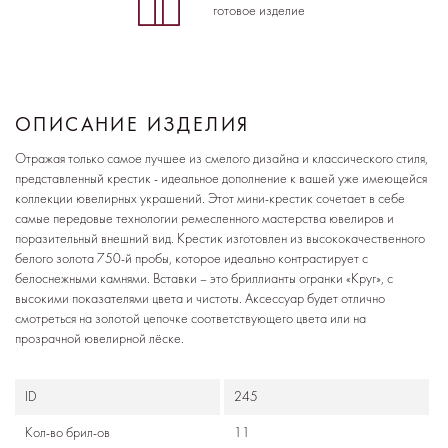
готовое изделие
ОПИСАНИЕ ИЗДЕЛИЯ
Отражая только самое лучшее из смелого дизайна и классического стиля,
представленный крестик - идеальное дополнение к вашей уже имеющейся
коллекции ювелирных украшений. Этот мини-крестик сочетает в себе
самые передовые технологии ремесленного мастерства ювелиров и
поразительный внешний вид. Крестик изготовлен из высококачественного
белого золота 750-й пробы, которое идеально контрастирует с
белоснежными камнями. Вставки – это бриллианты огранки «Круг», с
высокими показателями цвета и чистоты. Аксессуар будет отлично
смотреться на золотой цепочке соответствующего цвета или на
прозрачной ювелирной лёске.
ID
245
Кол-во брил-ов
11