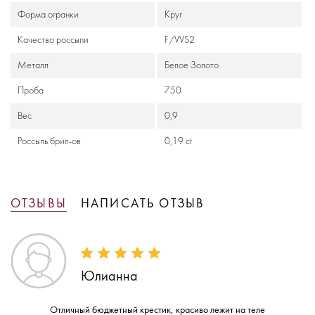
Формa огранки
Круг
Качество россыпи
F/VVS2
Металл
Белое Золото
Проба
750
Вес
0,9
Россыпь брил-ов
0,19 ct
ОТЗЫВЫ
НАПИСАТЬ ОТЗЫВ
Юлианна
Отличный бюджетный крестик, красиво лежит на теле