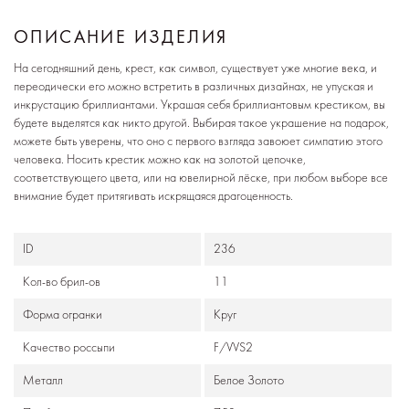
ОПИСАНИЕ ИЗДЕЛИЯ
На сегодняшний день, крест, как символ, существует уже многие века, и
переодически его можно встретить в различных дизайнах, не упуская и
инкрустацию бриллиантами. Украшая себя бриллиантовым крестиком, вы
будете выделятся как никто другой. Выбирая такое украшение на подарок,
можете быть уверены, что оно с первого взгляда завоюет симпатию этого
человека. Носить крестик можно как на золотой цепочке,
соответствующего цвета, или на ювелирной лёске, при любом выборе все
внимание будет притягивать искрящаяся драгоценность.
ID
236
Кол-во брил-ов
11
Формa огранки
Круг
Качество россыпи
F/VVS2
Металл
Белое Золото