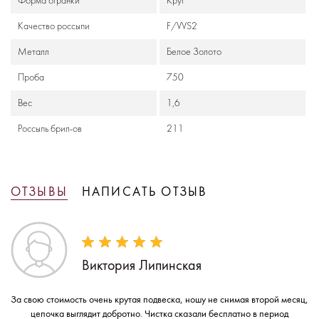
Формa огранки
Круг
Качество россыпи
F/VVS2
Металл
Белое Золото
Проба
750
Вес
1,6
Россыпь брил-ов
211
ОТЗЫВЫ
НАПИСАТЬ ОТЗЫВ
Виктория Липинская
За свою стоимость очень крутая подвеска, ношу не снимая второй месяц,
цепочка выглядит добротно. Чистка сказали бесплатно в период