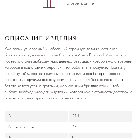
готовое изделие
ОПИСАНИЕ ИЗДЕЛИЯ
Уже всеми узнаваемый и набравший огромную популярность знак
бесконечности, вы можете приобрести и в Apsen Diamond. Именно эта
подвеска станет любимым украшением, девушки, у которой мало времени
на сборы и подготовке к мероприятию, работе или прогулке. Надев эту
подвеску, её можно не снимать долгое время, и она беспроигрышно
сочетается с другими аксессуарами. Безупречная бесконечная лента
белого золота усеяна круглыми, мерцающими бриллиантами. Чтобы
выбрать необходимую длину цепочки, которая уже в стоимость, достаточно
оставить комментарий при оформлении заказа.
ID
211
Кол-во брил-ов
34