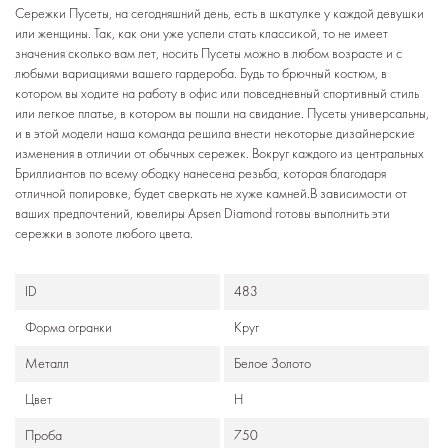
Сережки Пусеты, на сегодняшний день, есть в шкатулке у каждой девушки
или женщины. Так, как они уже успели стать классикой, то не имеет
значения сколько вам лет, носить Пусеты можно в любом возрасте и с
любыми вариациями вашего гардероба. Будь то брючный костюм, в
котором вы ходите на работу в офис или повседневный спортивный стиль
или легкое платье, в котором вы пошли на свидание. Пусеты универсальны,
и в этой модели наша команда решила внести некоторые дизайнерские
изменения в отличии от обычных сережек. Вокруг каждого из центральных
Бриллиантов по всему ободку нанесена резьба, которая благодаря
отличной полировке, будет сверкать не хуже камней.В зависимости от
ваших предпочтений, ювелиры Apsen Diamond готовы выполнить эти
сережки в золоте любого цвета.
ID
483
Формa огранки
Круг
Металл
Белое Золото
Цвет
H
Проба
750