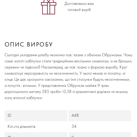
Доставляємо вам
готовий виріб
ОПИС ВИРОБУ
Сьогодні укладання шлюбу незмінно пов`язане з обміном Обручками. Чому
саме золоті каблучки стали традиційним весільним символом, а не брошки,
сережки чи підвіски? Насамперед, це пов`язано з формою виробу. Круг
символізує нерозривність чи нескінченність. У нього немає ні початку, ні
кінця. Це дає зрозуміти закоханим, що їхні стосунки будуть нескінченними,
а почуття - вічними. У представлених Обручках майже 9 грам
дорогоцінного металу 585 проби і 0,58 ct діамантової доріжки по всьому
колу жіночої каблучки.
ID
448
Кіл-сть діамантів
34