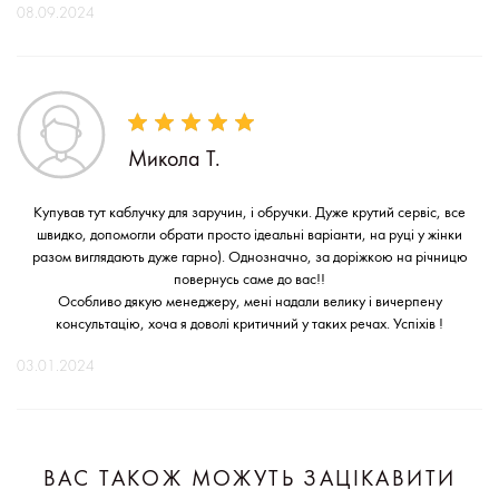
08.09.2024
Микола Т.
Купував тут каблучку для заручин, і обручки. Дуже крутий сервіс, все
швидко, допомогли обрати просто ідеальні варіанти, на руці у жінки
разом виглядають дуже гарно). Однозначно, за доріжкою на річницю
повернусь саме до вас!!
Особливо дякую менеджеру, мені надали велику і вичерпену
консультацію, хоча я доволі критичний у таких речах. Успіхів !
03.01.2024
ВАС ТАКОЖ МОЖУТЬ ЗАЦІКАВИТИ