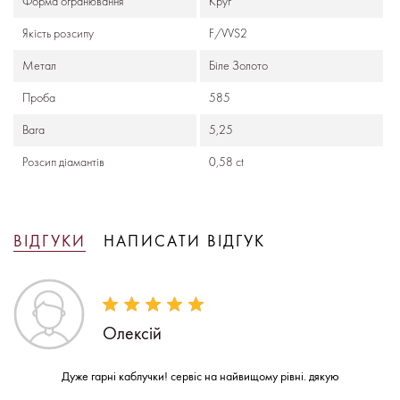
Форма огранювання
Круг
Якість розсипу
F/VVS2
Метал
Біле Золото
Проба
585
Вага
5,25
Розсип діамантів
0,58 ct
ВІДГУКИ
НАПИСАТИ ВІДГУК
Олексій
Дуже гарні каблучки! сервіс на найвищому рівні. дякую