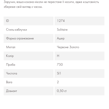
Заручин, ваша кохана ніколи не перестане її носити, адже коштовність
збереже свій вигляд з часом.
ID
1274
Стиль каблучки
Solitaire
Форма огранювання
Ашер
Метал
Червоне Золото
Колір
H
Проба
750
Чистота
SI1
Вага
2
Діамант
0,50 ct