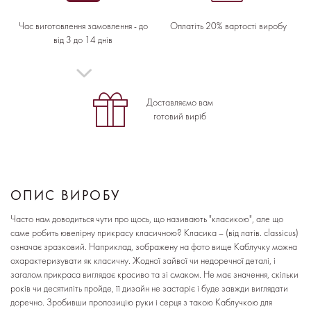
Час виготовлення замовлення - до
Оплатіть 20% вартості виробу
від 3 до 14 днів
Доставляємо вам
готовий виріб
ОПИС ВИРОБУ
Часто нам доводиться чути про щось, що називають "класикою", але що
саме робить ювелірну прикрасу класичною? Класика – (від латів. classicus)
означає зразковий. Наприклад, зображену на фото вище Каблучку можна
охарактеризувати як класичну. Жодної зайвої чи недоречної деталі, і
загалом прикраса виглядає красиво та зі смаком. Не має значення, скільки
років чи десятиліть пройде, її дизайн не застаріє і буде завжди виглядати
доречно. Зробивши пропозицію руки і серця з такою Каблучкою для