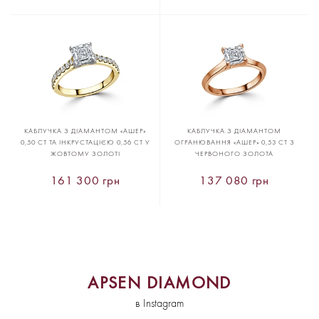
КАБЛУЧКА З ДІАМАНТОМ «АШЕР»
КАБЛУЧКА З ДІАМАНТОМ
0,50 CT ТА ІНКРУСТАЦІЄЮ 0,56 CT У
ОГРАНЮВАННЯ «АШЕР» 0,53 CT З
ЖОВТОМУ ЗОЛОТІ
ЧЕРВОНОГО ЗОЛОТА
161 300 грн
137 080 грн
APSEN DIAMOND
в Instagram